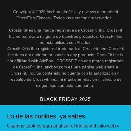
Copyright © 2020 Aticbox - Análisis y reviews de material
CrossFit y Fitness - Todos los derechos reservados.
CrossFit® es una marca registrada de CrossFit, Inc. CrossFit
Inc no patrocina ninguno de nuestros productos. CrossFit Inc
no está afiliada con AticBox.
CrossFit® is the registered trademark of CrossFit, Inc. CrossFit
Inc does not endorse or sanction any products. CrossFit Inc is
not affiliated with AticBox. CROSSFIT es una marca registrada
de CrossFit, Inc. aticbox.com es una página web ajena a
CrossFit, Inc. Su contenido no cuenta con la autorización ni
respaldo de CrossFit, Inc., ni mantiene relación ni vínculo de
ningún tipo con esta compañía.
BLACK FRIDAY 2025
VIDEO REVIEWS
ATICBLOG
Lo de las cookies, ya sabes
InstagramLink
Usamos cookies para analizar el tráfico del sitio web y
Política de privacidad